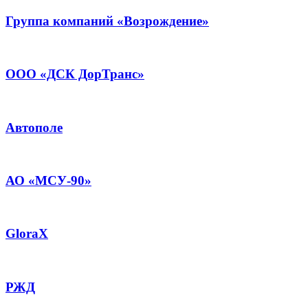
Группа компаний «Возрождение»
ООО «ДСК ДорТранс»
Автополе
АО «МСУ-90»
GloraX
РЖД