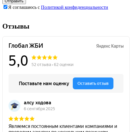
Я соглашаюсь с
Политикой конфиденциальности
Оставьте
Оставьте
это
это
поле
поле
Отзывы
пустым.
пустым.