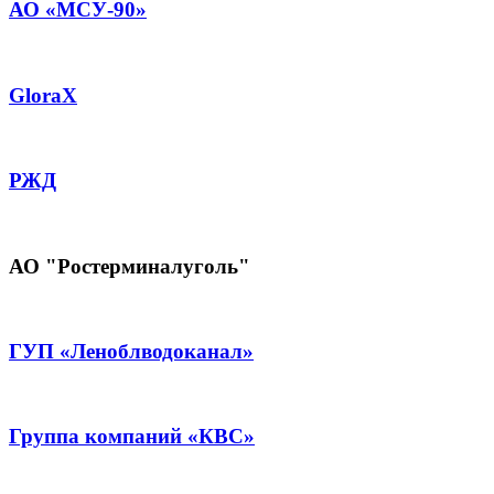
АО «МСУ-90»
GloraX
РЖД
АО "Ростерминалуголь"
ГУП «Леноблводоканал»
Группа компаний «КВС»