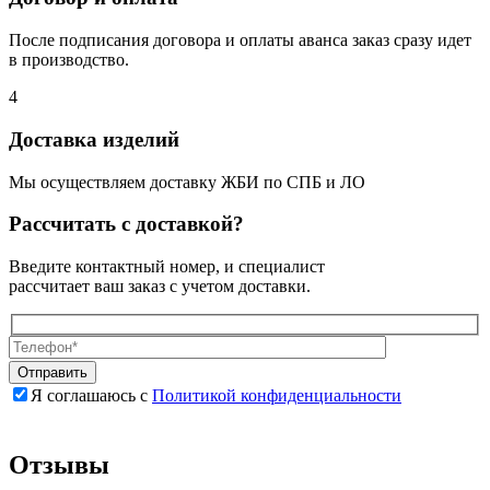
После подписания договора и оплаты аванса заказ сразу идет
в производство.
4
Доставка изделий
Мы осуществляем доставку ЖБИ по СПБ и ЛО
Рассчитать с доставкой?
Введите контактный номер, и специалист
рассчитает ваш заказ с учетом доставки.
Я соглашаюсь с
Политикой конфиденциальности
Оставьте
Оставьте
это
это
поле
поле
Отзывы
пустым.
пустым.