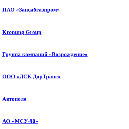
ПАО «Запсибгазпром»
Kronung Group
Группа компаний «Возрождение»
ООО «ДСК ДорТранс»
Автополе
АО «МСУ-90»