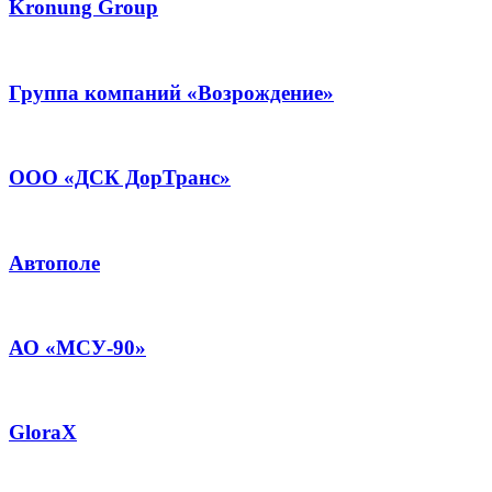
Kronung Group
Группа компаний «Возрождение»
ООО «ДСК ДорТранс»
Автополе
АО «МСУ-90»
GloraX