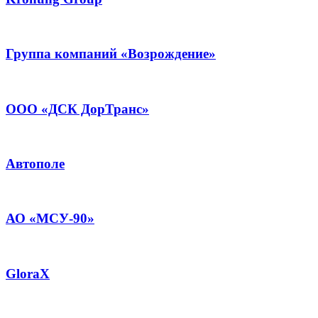
Группа компаний «Возрождение»
ООО «ДСК ДорТранс»
Автополе
АО «МСУ-90»
GloraX