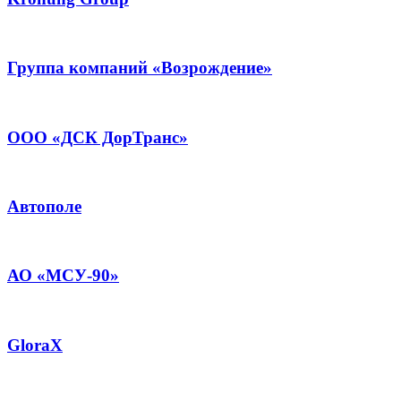
Группа компаний «Возрождение»
ООО «ДСК ДорТранс»
Автополе
АО «МСУ-90»
GloraX