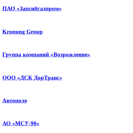
ПАО «Запсибгазпром»
Kronung Group
Группа компаний «Возрождение»
ООО «ДСК ДорТранс»
Автополе
АО «МСУ-90»