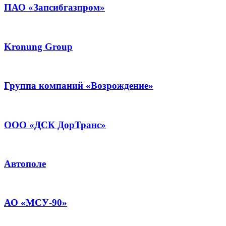
ПАО «Запсибгазпром»
Kronung Group
Группа компаний «Возрождение»
ООО «ДСК ДорТранс»
Автополе
АО «МСУ-90»