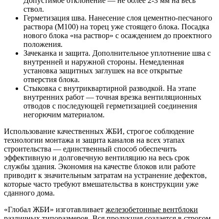
Допустимое отклонение — не более 2-3 мм на весь
ствол.
Герметизация шва. Нанесение слоя цементно-песчаного
раствора (М100) на торец уже стоящего блока. Посадка
нового блока «на раствор» с осаждением до проектного
положения.
Зачеканка и защита. Дополнительное уплотнение шва с
внутренней и наружной стороны. Немедленная
установка защитных заглушек на все открытые
отверстия блока.
Стыковка с внутриквартирной разводкой. На этапе
внутренних работ — точная врезка вентиляционных
отводов с последующей герметизацией соединения
негорючим материалом.
Использование качественных ЖБИ, строгое соблюдение
технологии монтажа и защита каналов на всех этапах
строительства — единственный способ обеспечить
эффективную и долговечную вентиляцию на весь срок
службы здания. Экономия на качестве блоков или работе
приводит к значительным затратам на устранение дефектов,
которые часто требуют вмешательства в конструкции уже
сданного дома.
«Глобал ЖБИ» изготавливает
железобетонные вентблоки
различных типоразмеров
. Вся продукция создается в строгом